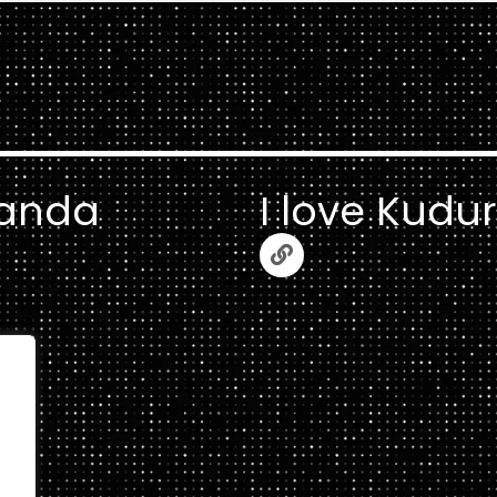
anda
I love Kudu