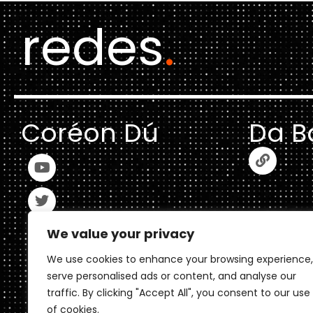
redes
.
Coréon Dú
Da B
We value your privacy
We use cookies to enhance your browsing experience,
serve personalised ads or content, and analyse our
traffic. By clicking "Accept All", you consent to our use
of cookies.