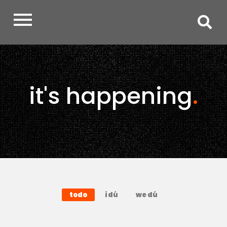
Noticias
it's happening
.
todo
i dú
we dú