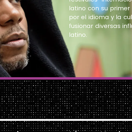
latino con su prime
por el idioma y la c
fusionar diversas inf
latino.