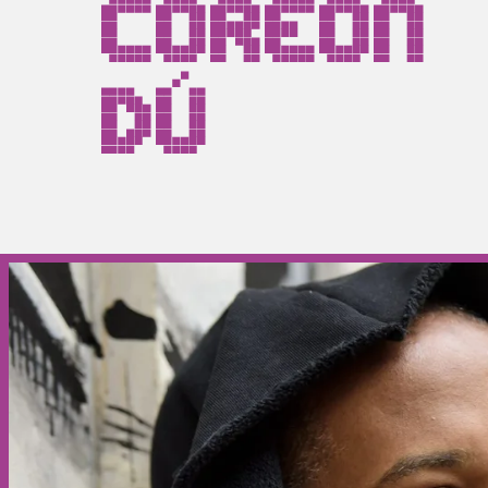
Coréon
Dú