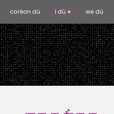
coréon dú
i dú
we dú
Sobre mí