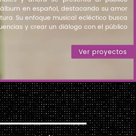
r álbum en español, destacando su amor
ultura. Su enfoque musical ecléctico busca
luencias y crear un diálogo con el público
Ver proyectos