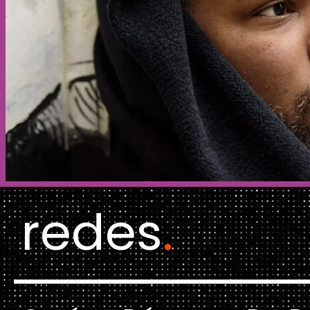
redes
.