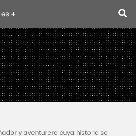
es
ñador y aventurero cuya historia se