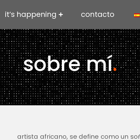
it’s happening
contacto
sobre mí
.
artista africano, se define como un so