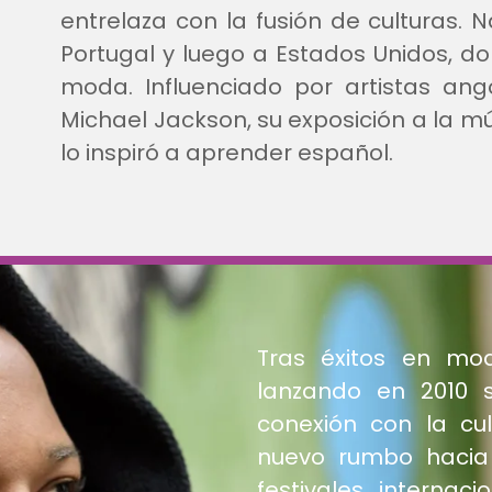
entrelaza con la fusión de culturas. N
Portugal y luego a Estados Unidos, d
moda. Influenciado por artistas an
Michael Jackson, su exposición a la mús
lo inspiró a aprender español.
Tras éxitos en mod
lanzando en 2010 
conexión con la cul
nuevo rumbo hacia 
festivales internac