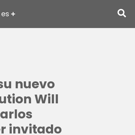
es
su nuevo
tion Will
arlos
 invitado