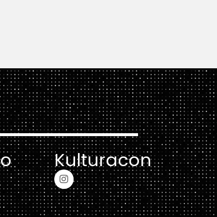
ro
Kulturacon