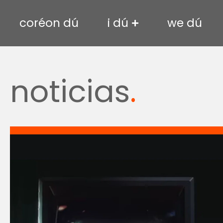
coréon dú
i dú
we dú
noticias
.