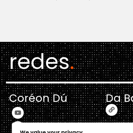
redes
.
Coréon Dú
Da B
We value your privacy