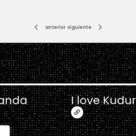
anterior
siguiente
anda
I love Kudu