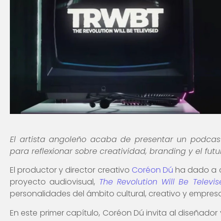
El artista angoleño acaba de presentar un podcast
para reflexionar sobre creatividad, branding y el fut
El productor y director creativo
Coréon Dú
ha dado a c
proyecto audiovisual,
The Revolution Will Be Televi
personalidades del ámbito cultural, creativo y empresar
En este primer capítulo, Coréon Dú invita al diseñado