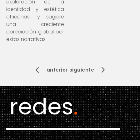
exploración de la
identidad y estética
africanas, y sugiere
una creciente
apreciación global por
estas narrativas.
anterior
siguiente
redes
.