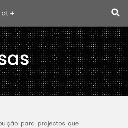
pt
sas
ibuição para projectos que