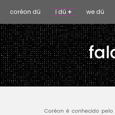
coréon dú
i dú
we dú
discursos e palestras
fa
Coréon é conhecido pelo s