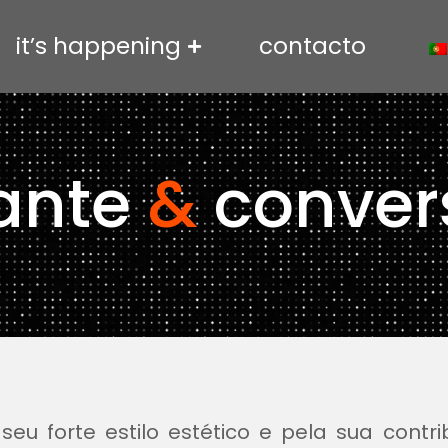
it’s happening
contacto
lante
&
conver
eu forte estilo estético e pela sua contr