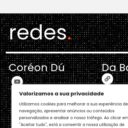
redes
.
Coréon Dú
Da B
Valorizamos a sua privacidade
Utilizamos cookies para melhorar a sua experiência de
navegação, apresentar anúncios ou conteúdos
personalizados e analisar o nosso tráfego. Ao clicar e
"Aceitar tudo", está a consentir a nossa utilização de