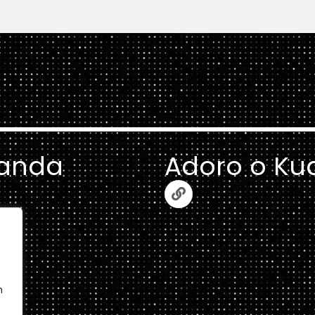
anda
Adoro o Ku
m