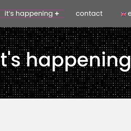
it’s happening
contact
it's happenin