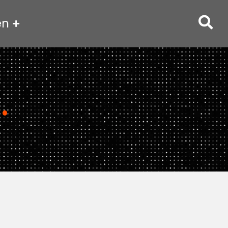
en
g
.