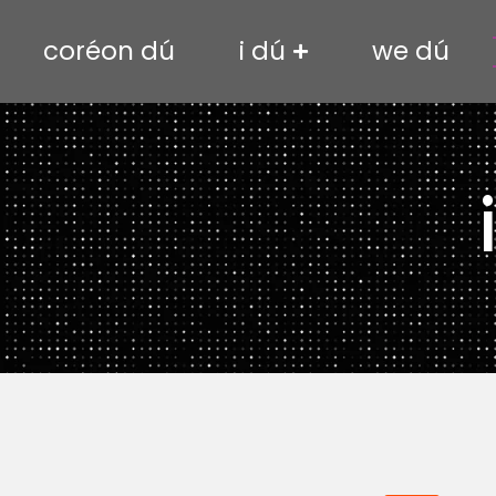
coréon dú
i dú
we dú
News